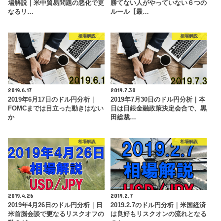
場解説｜米中貿易問題の悪化で更
勝てない人がやっていない６つの
なるリ…
ルール【最…
相場解説
相場解説
2019.6.17
2019.7.30
2019年6月17日のドル円分析｜
2019年7月30日のドル円分析｜本
FOMCまでは目立った動きはない
日は日銀金融政策決定会合で、黒
か
田総裁…
相場解説
相場解説
2019.4.26
2019.2.7
2019年4月26日のドル円分析｜日
2019.2.7のドル円分析｜米国経済
米首脳会談で更なるリスクオフの
は良好もリスクオンの流れとなる