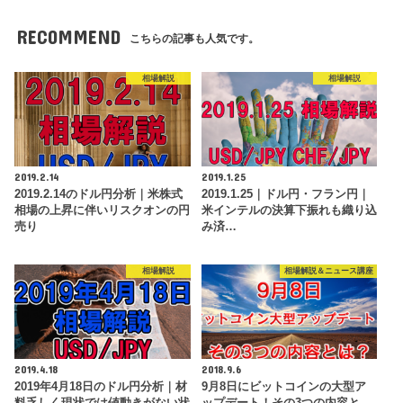
RECOMMEND
こちらの記事も人気です。
相場解説
相場解説
2019.2.14
2019.1.25
2019.2.14のドル円分析｜米株式
2019.1.25｜ドル円・フラン円｜
相場の上昇に伴いリスクオンの円
米インテルの決算下振れも織り込
売り
み済…
相場解説
相場解説＆ニュース講座
2019.4.18
2018.9.6
2019年4月18日のドル円分析｜材
9月8日にビットコインの大型ア
料乏しく現状では値動きがない状
ップデート！その3つの内容と