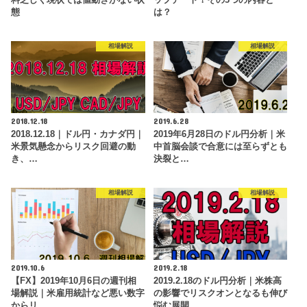
態
は？
相場解説
相場解説
2018.12.18
2019.6.28
2018.12.18｜ドル円・カナダ円｜
2019年6月28日のドル円分析｜米
米景気懸念からリスク回避の動
中首脳会談で合意には至らずとも
き、…
決裂と…
相場解説
相場解説
2019.10.6
2019.2.18
【FX】2019年10月6日の週刊相
2019.2.18のドル円分析｜米株高
場解説｜米雇用統計など悪い数字
の影響でリスクオンとなるも伸び
からリ…
悩む展開