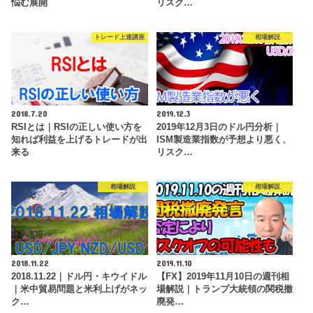
悩む展開
リスク…
トレード上達講座
相場解説
2018.7.20
2019.12.3
RSIとは｜RSIの正しい使い方を
2019年12月3日のドル円分析｜
知れば利益を上げるトレードが出
ISM製造業指数が予想より悪く、
来る
リスク…
相場解説
相場解説
2018.11.22
2019.11.10
2018.11.22｜ドル円・キウイドル
【FX】2019年11月10日の週刊相
｜米中貿易問題と米利上げがネッ
場解説｜トランプ大統領の関税撤
ク…
廃発…