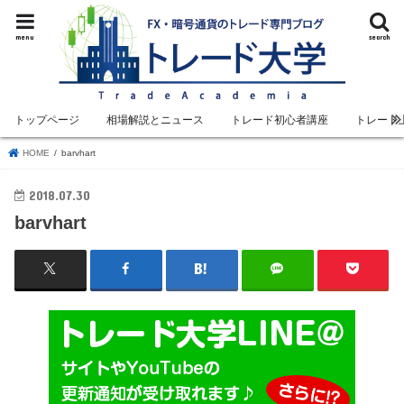
menu
search
トップページ
相場解説とニュース
トレード初心者講座
トレード
HOME
barvhart
2018.07.30
barvhart