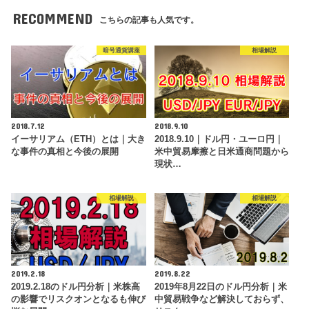
RECOMMEND
こちらの記事も人気です。
暗号通貨講座
相場解説
2018.7.12
2018.9.10
イーサリアム（ETH）とは｜大き
2018.9.10｜ドル円・ユーロ円｜
な事件の真相と今後の展開
米中貿易摩擦と日米通商問題から
現状…
相場解説
相場解説
2019.2.18
2019.8.22
2019.2.18のドル円分析｜米株高
2019年8月22日のドル円分析｜米
の影響でリスクオンとなるも伸び
中貿易戦争など解決しておらず、