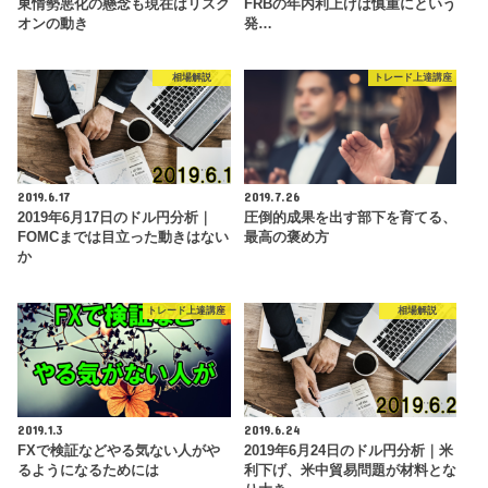
東情勢悪化の懸念も現在はリスク
FRBの年内利上げは慎重にという
オンの動き
発…
相場解説
トレード上達講座
2019.6.17
2019.7.26
2019年6月17日のドル円分析｜
圧倒的成果を出す部下を育てる、
FOMCまでは目立った動きはない
最高の褒め方
か
トレード上達講座
相場解説
2019.1.3
2019.6.24
FXで検証などやる気ない人がや
2019年6月24日のドル円分析｜米
るようになるためには
利下げ、米中貿易問題が材料とな