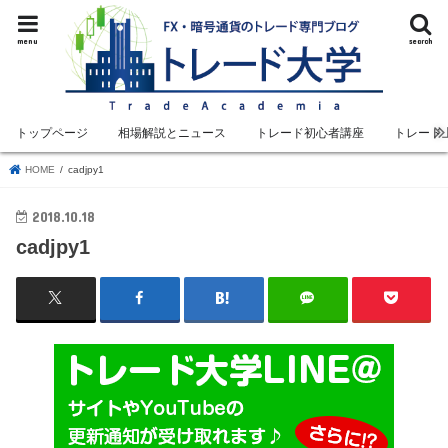
menu
search
トップページ
相場解説とニュース
トレード初心者講座
トレード
HOME
cadjpy1
2018.10.18
cadjpy1