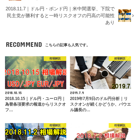
2018.11.7｜ドル円・ポンド円｜米中間選挙、下院で
民主党が勝利すると一時リスクオフの円高の可能性
あり
RECOMMEND
こちらの記事も人気です。
相場解説
相場解説
2018.10.15
2019.7.9
2018.10.15｜ドル円・ユーロ円｜
2019年7月9日のドル円分析｜リ
為替条項要求の報道からリスクオ
スクオンが続くかどうか、パウエ
フ…
ル議長の…
相場解説
相場解説