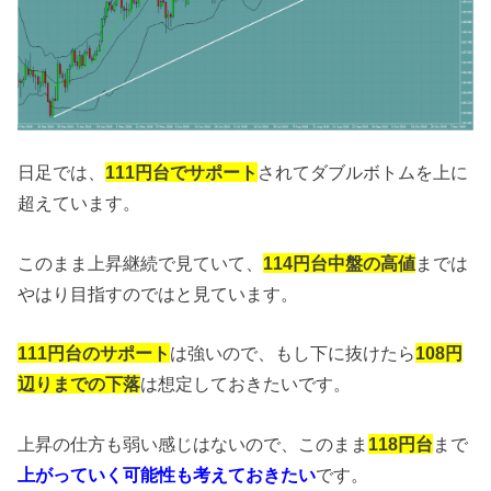
日足では、
111円台でサポート
されてダブルボトムを上に
超えています。
このまま上昇継続で見ていて、
114円台中盤の高値
までは
やはり目指すのではと見ています。
111円台のサポート
は強いので、もし下に抜けたら
108円
辺りまでの下落
は想定しておきたいです。
上昇の仕方も弱い感じはないので、このまま
118円台
まで
上がっていく可能性も考えておきたい
です。