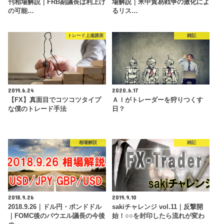
刊相場解説｜FRB副議長は利上げ
場解説｜米中貿易戦争の激化によ
の可能…
るリス…
トレード上達講座
雑記
2019.6.24
2020.6.17
【FX】真面目でコツコツタイプ
ＡＩがトレーダーを狩りつくす
な僕のトレード手法
日？
相場解説
雑記
2018.9.26
2019.9.10
2018.9.26｜ドル円・ポンドドル
sakiチャレンジ vol.11｜反撃開
｜FOMC後のパウエル議長の今後
始！○○を封印したら流れが変わ