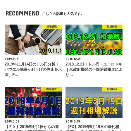
RECOMMEND
こちらの記事も人気です。
相場解説
相場解説
2019.11.14
2018.12.21
2019年11月14日のドル円分析｜
2018.12.21｜ドル円・ユーロドル
パウエル議長が利下げの停止を示
｜米政府機関の一部閉鎖報道によ
唆、F…
り…
相場解説
相場解説
2019.3.31
2019.5.19
【ＦＸ】2019年4月1日からの週
【FX】2019年5月19日の週刊相