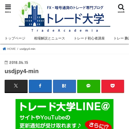
menu
search
トップページ
相場解説とニュース
トレード初心者講座
トレード
HOME
usdjpy4-min
2018.06.15
usdjpy4-min