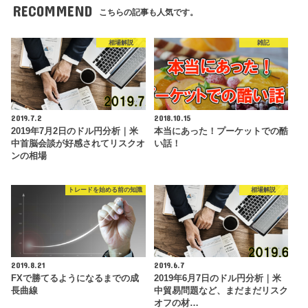
RECOMMEND
こちらの記事も人気です。
相場解説
雑記
2019.7.2
2018.10.15
2019年7月2日のドル円分析｜米
本当にあった！プーケットでの酷
中首脳会談が好感されてリスクオ
い話！
ンの相場
トレードを始める前の知識
相場解説
2019.8.21
2019.6.7
FXで勝てるようになるまでの成
2019年6月7日のドル円分析｜米
長曲線
中貿易問題など、まだまだリスク
オフの材…