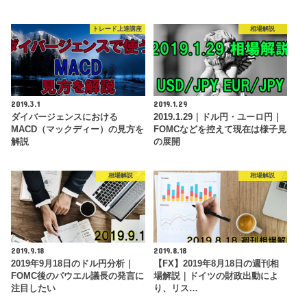
トレード上達講座
相場解説
2019.3.1
2019.1.29
ダイバージェンスにおける
2019.1.29｜ドル円・ユーロ円｜
MACD（マックディー）の見方を
FOMCなどを控えて現在は様子見
解説
の展開
相場解説
相場解説
2019.9.18
2019.8.18
2019年9月18日のドル円分析｜
【FX】2019年8月18日の週刊相
FOMC後のパウエル議長の発言に
場解説｜ドイツの財政出動によ
注目したい
り、リス…