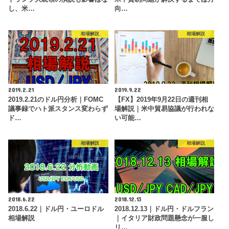
し、米…
向…
相場解説
相場解説
2019.2.21
2019.9.22
2019.2.21のドル円分析｜FOMC
【FX】2019年9月22日の週刊相
議事録でハト派スタンス変わらず
場解説｜米中貿易協議が行われな
ド…
い可能…
相場解説
相場解説
2018.6.22
2018.12.13
2018.6.22｜ドル円・ユーロドル
2018.12.13｜ドル円・ドルフラン
相場解説
｜イタリア財政問題懸念が一服し
リ…