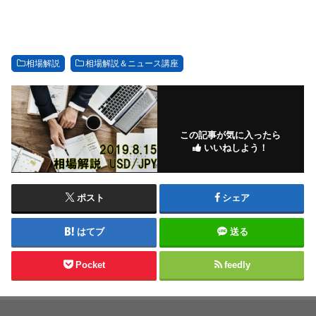
相場解説
相場解説＆ニュース講座
この記事が気に入ったら
いいねしよう！
ポスト
シェア
はてブ
送る
Pocket
feedly