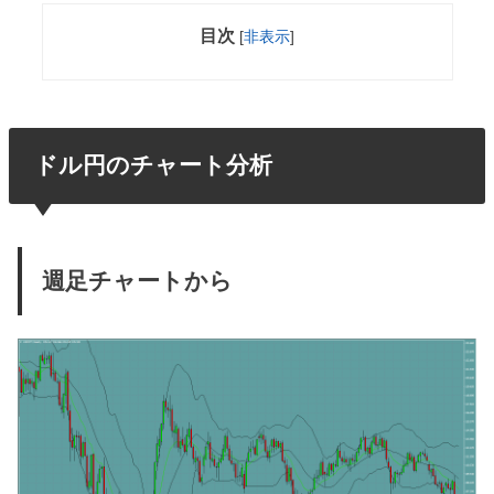
目次
[
非表示
]
ドル円のチャート分析
週足チャートから