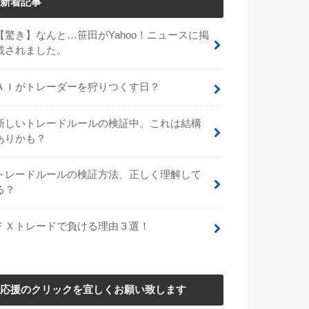
新着記事
【驚き】なんと…笹田がYahoo！ニュースに掲
載されました。
ＡＩがトレーダーを狩りつくす日？
新しいトレードルールの検証中。これは結構
ありかも？
トレードルールの検証方法、正しく理解して
る？
ＦＸトレードで負ける理由３選！
応援のクリックを宜しくお願い致します