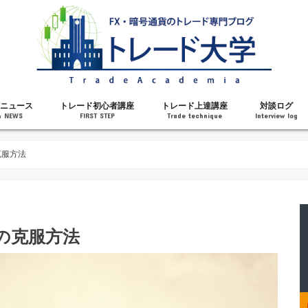
ニュース
トレード初心者講座
トレード上達講座
対談ログ
& NEWS
FIRST STEP
Trade technique
Interview log
解説
トレードで勝てるようになった理由
勝ちトレーダーになるステップ
トレードを始める前の知識
MT4の操作方法
チャート分析力がアップする記事
メンタルがアップする記事
テクニカル指標の解説
対談ログ
克服方法
の克服方法