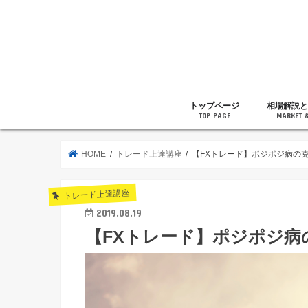
トップページ
相場解説と
TOP PAGE
MARKET 
相場解説
暗号通貨の
ニュース
雑記
HOME
トレード上達講座
【FXトレード】ポジポジ病の
トレード上達講座
2019.08.19
【FXトレード】ポジポジ病