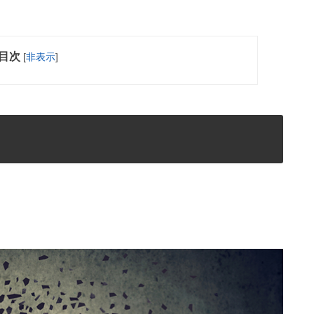
目次
[
非表示
]