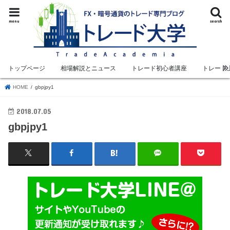
menu
search
トップページ
相場解説とニュース
トレード初心者講座
トレード
HOME
gbpjpy1
2018.07.05
gbpjpy1