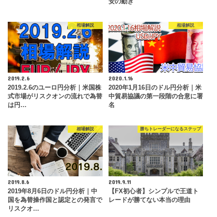
安の動き
相場解説
相場解説
2019.2.6
2020.1.16
2019.2.6のユーロ円分析｜米国株
2020年1月16日のドル円分析｜米
式市場がリスクオンの流れで為替
中貿易協議の第一段階の合意に署
は円…
名
相場解説
勝ちトレーダーになるステップ
2019.8.6
2019.9.11
2019年8月6日のドル円分析｜中
【FX初心者】シンプルで王道ト
国を為替操作国と認定との発言で
レードが勝てない本当の理由
リスクオ…