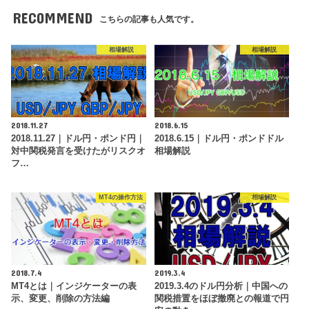
RECOMMEND
こちらの記事も人気です。
相場解説
相場解説
2018.11.27
2018.6.15
2018.11.27｜ドル円・ポンド円｜
2018.6.15｜ドル円・ポンドドル
対中関税発言を受けたがリスクオ
相場解説
フ…
MT4の操作方法
相場解説
2018.7.4
2019.3.4
MT4とは｜インジケーターの表
2019.3.4のドル円分析｜中国への
示、変更、削除の方法編
関税措置をほぼ撤廃との報道で円