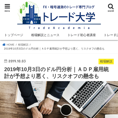
menu
search
トップページ
相場解説とニュース
トレード初心者講座
トレード
HOME
相場解説
2019年10月3日のドル円分析｜ＡＤＰ雇用統計が予想より悪く、リスクオフの懸念も
2019.10.03
相場解説
2019年10月3日のドル円分析｜ＡＤＰ雇用統
計が予想より悪く、リスクオフの懸念も