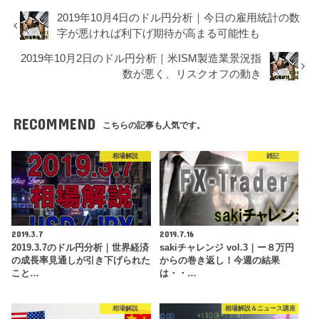
2019年10月4日のドル円分析｜今日の雇用統計の数
字が悪ければ利下げ期待が高まる可能性も
2019年10月2日のドル円分析｜米ISM製造業景況指
数が悪く、リスクオフの動き
RECOMMEND
こちらの記事も人気です。
相場解説
雑記
2019.3.7
2019.7.16
2019.3.7のドル円分析｜世界経済
sakiチャレンジ vol.3｜ー８万円
の成長率見通しが引き下げられた
からの巻き返し！今週の結果
こと…
は・・…
相場解説
相場解説＆ニュース講座