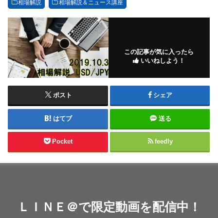
相場解説
相場解説＆ニュース講座
この記事が気に入ったら
いいねしよう！
ポスト
シェア
はてブ
送る
Pocket
feedly
ＬＩＮＥ＠で限定動画を配信中！