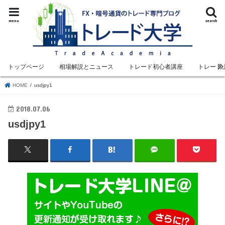
menu
search
トップページ
相場解説とニュース
トレード初心者講座
トレード
HOME
usdjpy1
2018.07.06
usdjpy1