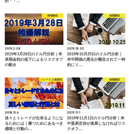
的・・…
相場解説
相場解説
2019.3.28
2019.10.25
2019年3月28日のドル円分析｜米
2019年10月25日のドル円分析｜
長期金利の低下によるリスクオフ
米中関係の悪化が懸念されて一時
の動き
的にリ…
トレード上達講座
相場解説
2018.11.6
2019.11.1
淡々とトレードが出来るようにな
2019年11月1日のドル円分析｜米
るためには｜勝つためにあるべき
中貿易交渉が進展しなければリス
感情と行動の…
クオフ…