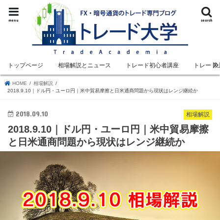
menu
search
トップページ
相場解説とニュース
トレード初心者講座
トレード
HOME
相場解説
2018.9.10｜ドル円・ユーロ円｜米中貿易摩擦と日米通商問題から現状はレンジ継続か
2018.09.10
相場解説
2018.9.10｜ドル円・ユーロ円｜米中貿易摩擦
と日米通商問題から現状はレンジ継続か