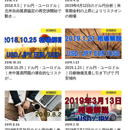
2018.9.5
2019.4.12
2018.9.5｜ドル円・ユーロドル｜
2019年4月12日のドル円分析｜米
北米自由貿易協定の再交渉開始で
長期金利の上昇によりリスクオン
動き…
の相場
相場解説
相場解説
2018.10.25
2019.1.23
2018.10.25｜ドル円・ユーロドル
2019.1.23｜ドル円・ユーロドル
｜米中貿易問題の潜在的なリスク
｜日銀物価見通し引き下げで 円
が…
安傾向
相場解説
相場解説
2019.8.26
2019.3.13