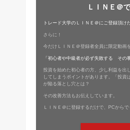
ＬＩＮＥ＠
トレード大学のＬＩＮＥ＠にご登録頂けたら
さらに！
今だけＬＩＮＥ＠登録者全員に限定動画
「初心者や中級者が必ず失敗する その
投資を始めた初心者の方、少し利益を出
してしまうポイントがあります。「投資
が陥る落とし穴とは？
その改善方法もお伝えしています。
ＬＩＮＥ＠に登録するだけで、PCからで