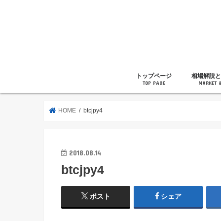
トップページ
相場解説と
TOP PAGE
MARKET 
相場解説
暗号通貨の
ニュース
雑記
HOME
btcjpy4
2018.08.14
btcjpy4
ポスト
シェア