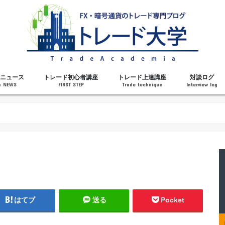
ニュース
トレード初心者講座
トレード上達講座
対談ログ
& NEWS
FIRST STEP
Trade technique
Interview log
解説
トレードで勝てるようになった理由
勝ちトレーダーになるステップ
トレードを始める前の知識
MT4の操作方法
チャート分析力がアップする記事
メンタルがアップする記事
テクニカル指標の解説
対談ログ
はてブ
送る
Pocket