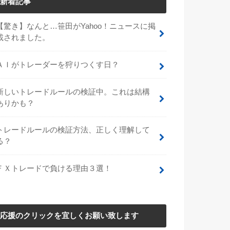
新着記事
【驚き】なんと…笹田がYahoo！ニュースに掲
載されました。
ＡＩがトレーダーを狩りつくす日？
新しいトレードルールの検証中。これは結構
ありかも？
トレードルールの検証方法、正しく理解して
る？
ＦＸトレードで負ける理由３選！
応援のクリックを宜しくお願い致します