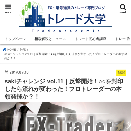
menu
search
トップページ
相場解説とニュース
トレード初心者講座
トレード
HOME
雑記
sakiチャレンジ vol.11｜反撃開始！○○を封印したら流れが変わった！プロトレーダーの本領発
揮か？！
2019.09.10
雑記
sakiチャレンジ vol.11｜反撃開始！○○を封印
したら流れが変わった！プロトレーダーの本
領発揮か？！