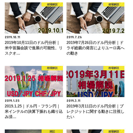
相場解説
相場解説
2019.10.11
2019.7.26
2019年10月11日のドル円分析｜
2019年7月26日のドル円分析｜ド
米中首脳会談で進展の可能性、リ
ラギ総裁の発言によりユーロ高へ
スクオ…
の動き
相場解説
相場解説
2019.1.25
2019.3.11
2019.1.25｜ドル円・フラン円｜
2019年3月11日のドル円分析｜ブ
米インテルの決算下振れも織り込
レクジットに関する動きに注視し
み済…
たい
雑記
相場解説