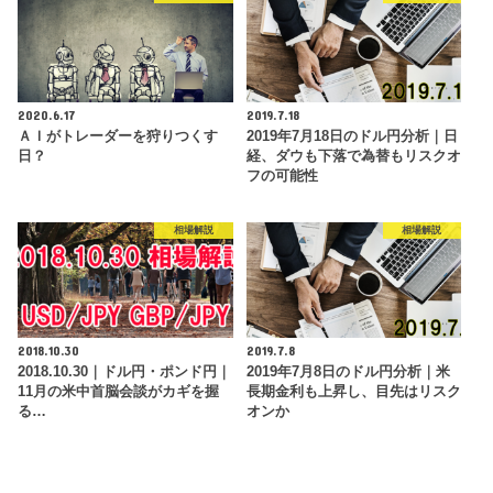
2020.6.17
2019.7.18
ＡＩがトレーダーを狩りつくす
2019年7月18日のドル円分析｜日
日？
経、ダウも下落で為替もリスクオ
フの可能性
相場解説
相場解説
2018.10.30
2019.7.8
2018.10.30｜ドル円・ポンド円｜
2019年7月8日のドル円分析｜米
11月の米中首脳会談がカギを握
長期金利も上昇し、目先はリスク
る…
オンか