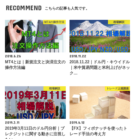
RECOMMEND
こちらの記事も人気です。
MT4の操作方法
相場解説
2018.6.26
2018.11.22
MT4とは｜新規注文と決済注文の
2018.11.22｜ドル円・キウイドル
操作方法編
｜米中貿易問題と米利上げがネッ
ク…
相場解説
トレード上達講座
2019.3.11
2019.6.12
2019年3月11日のドル円分析｜ブ
【FX】フィボナッチを使ったト
レクジットに関する動きに注視し
レード手法の考え方