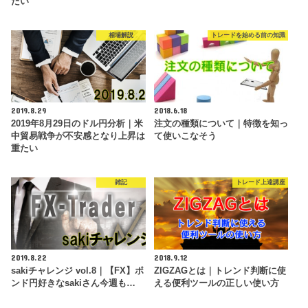
たい
相場解説
トレードを始める前の知識
2019.8.29
2018.6.18
2019年8月29日のドル円分析｜米
注文の種類について｜特徴を知っ
中貿易戦争が不安感となり上昇は
て使いこなそう
重たい
雑記
トレード上達講座
2019.8.22
2018.9.12
sakiチャレンジ vol.8｜【FX】ポ
ZIGZAGとは｜トレンド判断に使
ンド円好きなsakiさん今週も…
える便利ツールの正しい使い方