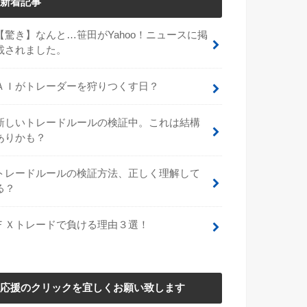
新着記事
【驚き】なんと…笹田がYahoo！ニュースに掲
載されました。
ＡＩがトレーダーを狩りつくす日？
新しいトレードルールの検証中。これは結構
ありかも？
トレードルールの検証方法、正しく理解して
る？
ＦＸトレードで負ける理由３選！
応援のクリックを宜しくお願い致します