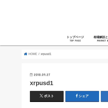
トップページ
相場解説と
TOP PAGE
MARKET 
相場解説
暗号通貨の
ニュース
雑記
HOME
xrpusd1
2018.09.27
xrpusd1
ポスト
シェア