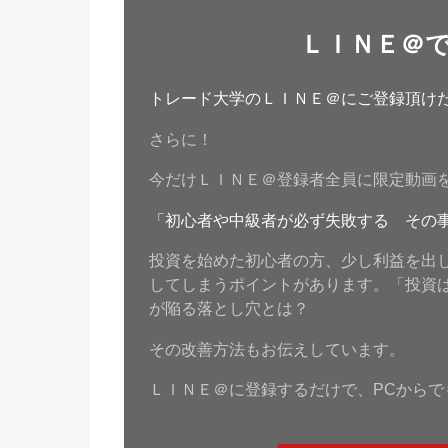
ＬＩＮＥ＠
トレード大学のＬＩＮＥ＠にご登録頂けたら
さらに！
今だけＬＩＮＥ＠登録者全員に限定動画
「初心者や中級者が必ず失敗する その
投資を始めた初心者の方、少し利益を出
してしまうポイントがあります。「投資
が陥る落とし穴とは？
その改善方法もお伝えしています。
ＬＩＮＥ＠に登録するだけで、PCからで