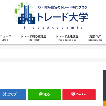
ニュース
トレード初心者講座
トレード上達講座
対談ログ
& NEWS
FIRST STEP
Trade technique
Interview log
解説
トレードで勝てるようになった理由
勝ちトレーダーになるステップ
トレードを始める前の知識
MT4の操作方法
チャート分析力がアップする記事
メンタルがアップする記事
テクニカル指標の解説
対談ログ
はてブ
送る
Pocket