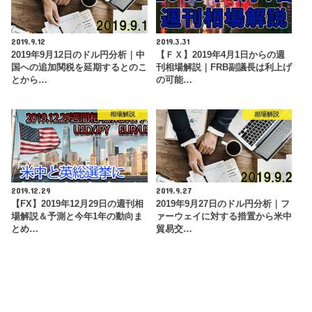
2019.9.12
2019.3.31
2019年9月12日のドル円分析｜中
【ＦＸ】2019年4月1日からの週
国への追加関税を延期するとのこ
刊相場解説｜FRB副議長は利上げ
とから…
の可能…
相場解説
相場解説
2019.12.29
2019.9.27
【FX】2019年12月29日の週刊相
2019年9月27日のドル円分析｜フ
場解説＆予測と今年1年の動向ま
ァーウェイに対する措置から米中
とめ…
貿易交…