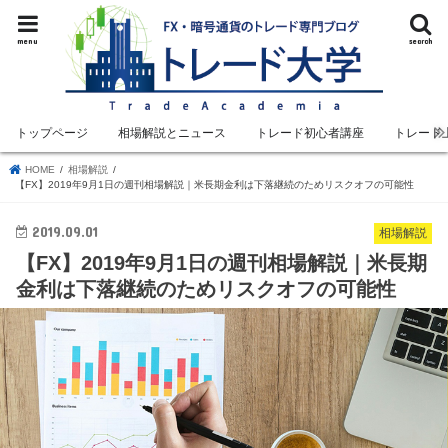
menu
search
トップページ
相場解説とニュース
トレード初心者講座
トレード
HOME
相場解説
【FX】2019年9月1日の週刊相場解説｜米長期金利は下落継続のためリスクオフの可能性
2019.09.01
相場解説
【FX】2019年9月1日の週刊相場解説｜米長期
金利は下落継続のためリスクオフの可能性