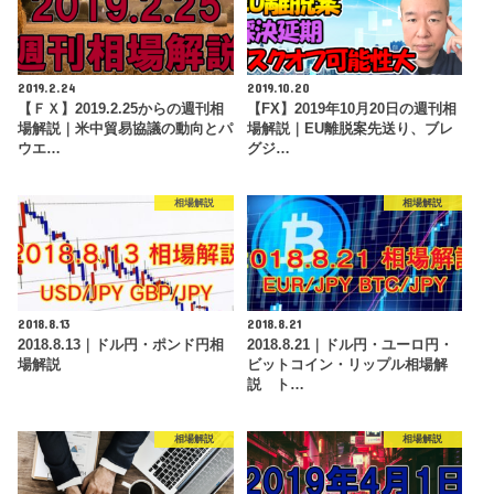
2019.2.24
2019.10.20
【ＦＸ】2019.2.25からの週刊相
【FX】2019年10月20日の週刊相
場解説｜米中貿易協議の動向とパ
場解説｜EU離脱案先送り、ブレ
ウエ…
グジ…
相場解説
相場解説
2018.8.13
2018.8.21
2018.8.13｜ドル円・ポンド円相
2018.8.21｜ドル円・ユーロ円・
場解説
ビットコイン・リップル相場解
説 ト…
相場解説
相場解説