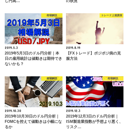
し円高…
の状況
相場解説
トレード上達講座
2019.5.3
2019.8.19
2019年5月3日のドル円分析｜本
【FXトレード】ポジポジ病の克
日の雇用統計は値動きは期待でき
服方法
ないかも？
相場解説
相場解説
2019.10.30
2019.12.3
2019年10月30日のドル円分析｜
2019年12月3日のドル円分析｜
FOMCを控えて値動きは小幅にな
ISM製造業指数が予想より悪く、
るか
リスク…