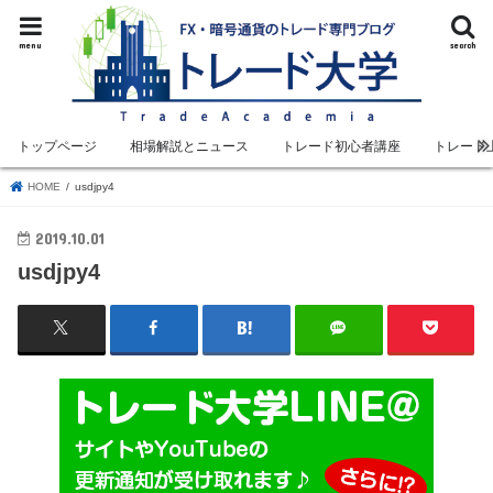
menu
search
トップページ
相場解説とニュース
トレード初心者講座
トレード
HOME
usdjpy4
2019.10.01
usdjpy4