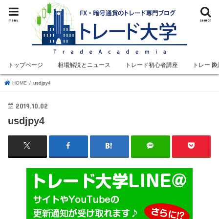
menu
search
トップページ
相場解説とニュース
トレード初心者講座
トレード
HOME
usdjpy4
2019.10.02
usdjpy4