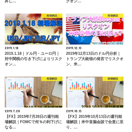
昇し…
クオン…
相場解説
相場解説
2019.1.18
2019.12.13
2019.1.18｜ドル円・ユーロ円｜
2019年12月13日のドル円分析｜
対中関税の引き下げによりリスク
トランプ大統領の発言でリスクオ
オン…
ン、米…
相場解説
相場解説
2019.7.28
2019.10.13
【FX】2019年7月28日の週刊相
【FX】2019年10月13日の週刊相
場解説｜FOMCで何％の利下げに
場解説｜米中首脳会談で合意に至
なる…
り、…