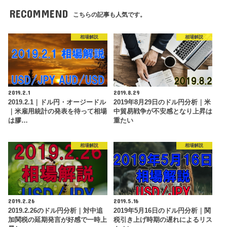
RECOMMEND
こちらの記事も人気です。
相場解説
相場解説
2019.2.1
2019.8.29
2019.2.1｜ドル円・オージードル
2019年8月29日のドル円分析｜米
｜米雇用統計の発表を待って相場
中貿易戦争が不安感となり上昇は
は膠…
重たい
相場解説
相場解説
2019.2.26
2019.5.16
2019.2.26のドル円分析｜対中追
2019年5月16日のドル円分析｜関
加関税の延期発言が好感で一時上
税引き上げ時期の遅れによるリス