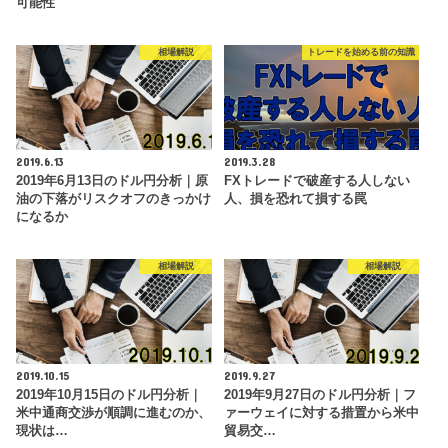
可能性
相場解説
トレードを始める前の知識
2019.6.13
2019.3.28
2019年6月13日のドル円分析｜原
FXトレードで破産する人しない
油の下落がリスクオフのきっかけ
人、損を恐れて損する罠
になるか
相場解説
相場解説
2019.10.15
2019.9.27
2019年10月15日のドル円分析｜
2019年9月27日のドル円分析｜フ
米中通商交渉が順調に進むのか、
ァーウェイに対する措置から米中
現状は…
貿易交…