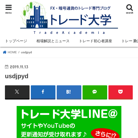
menu
search
トップページ
相場解説とニュース
トレード初心者講座
トレード
HOME
usdjpyd
2019.11.13
usdjpyd