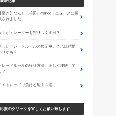
新着記事
【驚き】なんと…笹田がYahoo！ニュースに掲
載されました。
ＡＩがトレーダーを狩りつくす日？
新しいトレードルールの検証中。これは結構
ありかも？
トレードルールの検証方法、正しく理解して
る？
ＦＸトレードで負ける理由３選！
応援のクリックを宜しくお願い致します