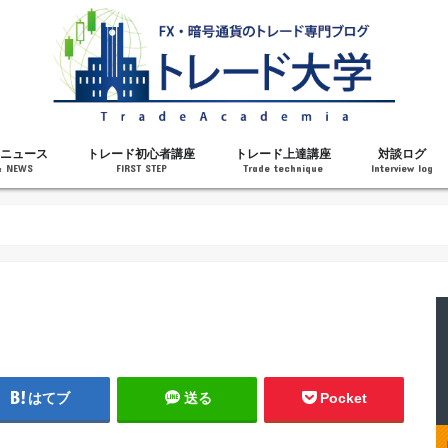
ニュース
トレード初心者講座
トレード上達講座
対談ログ
& NEWS
FIRST STEP
Trade technique
Interview log
解説
トレードで勝てるようになった理由
勝ちトレーダーになるステップ
トレードを始める前の知識
MT4の操作方法
チャート分析力がアップする記事
メンタルがアップする記事
テクニカル指標の解説
対談ログ
はてブ
送る
Pocket