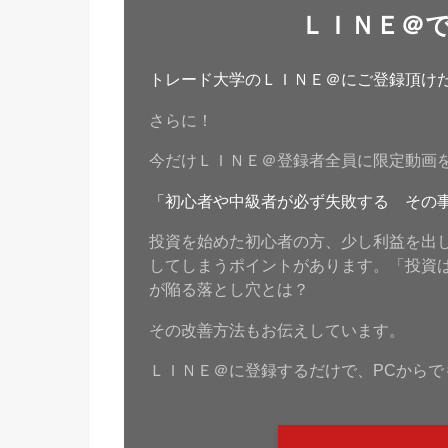
ＬＩＮＥ＠
トレード大学のＬＩＮＥ＠にご登録頂けたら
さらに！
今だけＬＩＮＥ＠登録者全員に限定動画
「初心者や中級者が必ず失敗する その
投資を始めた初心者の方、少し利益を出
してしまうポイントがあります。「投資
が陥る落とし穴とは？
その改善方法もお伝えしています。
ＬＩＮＥ＠に登録するだけで、PCからで