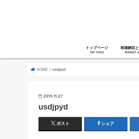
トップページ
相場解説と
TOP PAGE
MARKET 
相場解説
暗号通貨の
ニュース
雑記
HOME
usdjpyd
2019.11.27
usdjpyd
ポスト
シェア