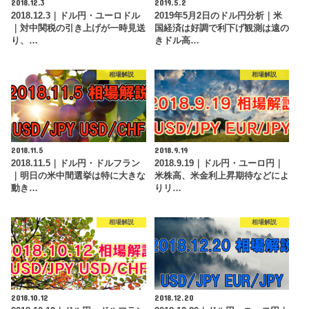
2018.12.3
2019.5.2
2018.12.3｜ドル円・ユーロドル
2019年5月2日のドル円分析｜米
｜対中関税の引き上げが一時見送
国経済は好調で利下げ観測は遠の
り、…
きドル高…
相場解説
相場解説
2018.11.5
2018.9.19
2018.11.5｜ドル円・ドルフラン
2018.9.19｜ドル円・ユーロ円｜
｜明日の米中間選挙は特に大きな
米株高、米金利上昇期待などによ
動き…
りリ…
相場解説
相場解説
2018.10.12
2018.12.20