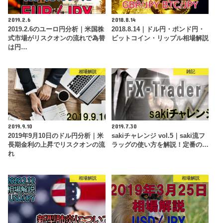
2019.2.6
2018.8.14
2019.2.6のユーロ円分析｜米国株
2018.8.14｜ドル円・ポンド円・
式市場がリスクオンの流れで為替
ビットコイン・リップル相場解説
は円…
相場解説
雑記
2019.9.10
2019.7.30
2019年9月10日のドル円分析｜米
sakiチャレンジ vol.5｜saki流フ
長期金利の上昇でリスクオンの流
ラッグの使い方を解説！定番の…
れ
相場解説
相場解説