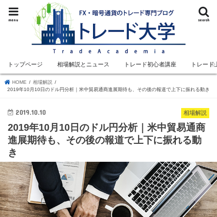
menu
search
トップページ
相場解説とニュース
トレード初心者講座
トレード
HOME
相場解説
2019年10月10日のドル円分析｜米中貿易通商進展期待も、その後の報道で上下に振れる動き
2019.10.10
相場解説
2019年10月10日のドル円分析｜米中貿易通商
進展期待も、その後の報道で上下に振れる動
き