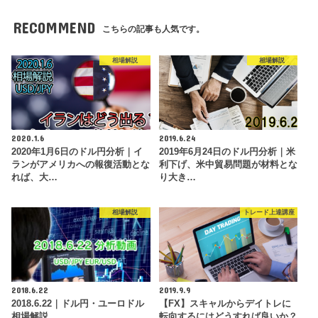
RECOMMEND
こちらの記事も人気です。
相場解説
相場解説
2020.1.6
2019.6.24
2020年1月6日のドル円分析｜イ
2019年6月24日のドル円分析｜米
ランがアメリカへの報復活動とな
利下げ、米中貿易問題が材料とな
れば、大…
り大き…
相場解説
トレード上達講座
2018.6.22
2019.9.9
2018.6.22｜ドル円・ユーロドル
【FX】スキャルからデイトレに
相場解説
転向するにはどうすれば良いか？