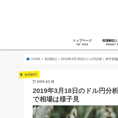
トップページ
相場解説と
TOP PAGE
MARKET 
相場解説
暗号通貨の
ニュース
雑記
HOME
相場解説
2019年3月18日のドル円分析｜米中
相場解説
2019.03.18
2019年3月18日のドル円
で相場は様子見