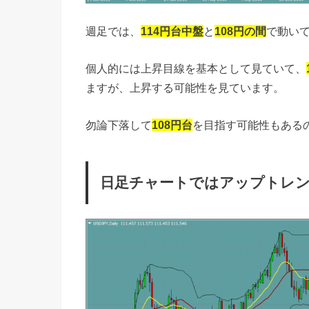
週足では、
114円台中盤
と
108円の間
で動い
個人的には上昇目線を基本として見ていて、
ますが、上昇する可能性を見ています。
勿論下落して
108円台
を目指す可能性もある
日足チャートではアップトレ