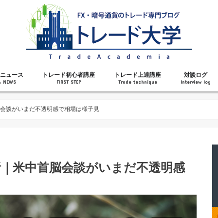
ニュース
トレード初心者講座
トレード上達講座
対談ログ
& NEWS
FIRST STEP
Trade technique
Interview log
解説
トレードで勝てるようになった理由
勝ちトレーダーになるステップ
トレードを始める前の知識
MT4の操作方法
チャート分析力がアップする記事
メンタルがアップする記事
テクニカル指標の解説
対談ログ
首脳会談がいまだ不透明感で相場は様子見
分析｜米中首脳会談がいまだ不透明感