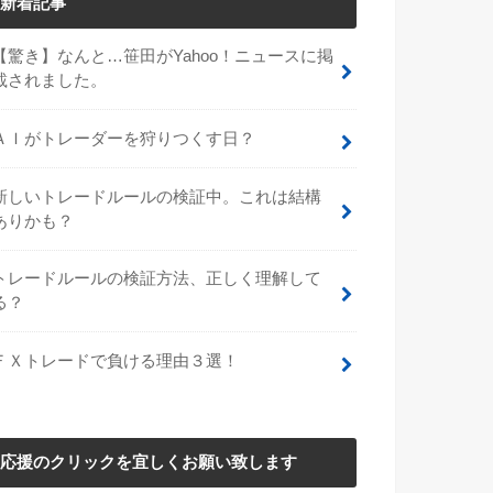
新着記事
【驚き】なんと…笹田がYahoo！ニュースに掲
載されました。
ＡＩがトレーダーを狩りつくす日？
新しいトレードルールの検証中。これは結構
ありかも？
トレードルールの検証方法、正しく理解して
る？
ＦＸトレードで負ける理由３選！
応援のクリックを宜しくお願い致します