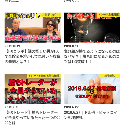
円も上…
からリ…
対談ログ
トレード上達講座
2019.10.19
2018.8.31
【FXコラボ】謎の怪しい男がFX
負け組が勝てるようになったのは
で全貯金を溶かして気付いた投資
なぜか？｜勝ち組になるためのコ
の鉄則とは？！
ツは1点突破！！
トレードを始める前の知識
相場解説
2019.2.9
2018.6.27
【FXトレード】勝ちトレーダー
2018.6.27｜ドル円・ビットコイ
が全員やっているたった一つの〇
ン相場解説
〇とは