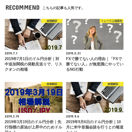
RECOMMEND
こちらの記事も人気です。
相場解説
トレード上達講座
2019.7.1
2019.5.31
2019年7月1日のドル円分析｜対
FXで勝てない人の理由｜「FXで
中追加関税の発動見送りで、リス
勝てない人」が無意識にやってい
クオンの相場
るNG行動
相場解説
相場解説
2019.3.19
2019.9.6
2019年3月19日のドル円分析｜先
2019年9月6日のドル円分析｜10
行指標の原油が上昇中のためドル
月に米中首脳会談を行うとの報道