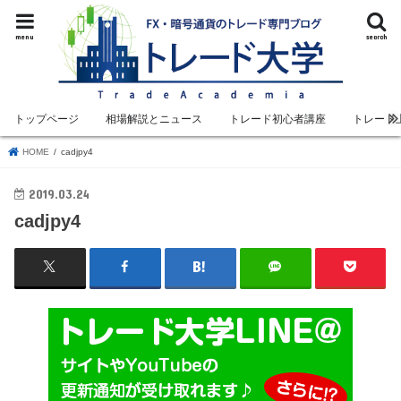
menu
search
トップページ
相場解説とニュース
トレード初心者講座
トレード
HOME
cadjpy4
2019.03.24
cadjpy4