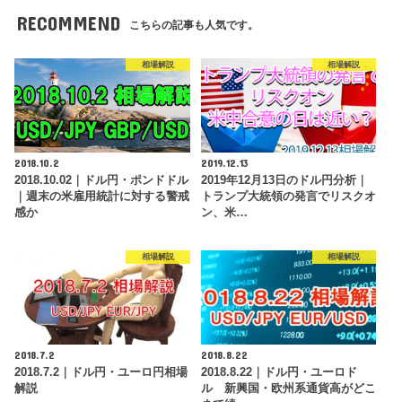
RECOMMEND
こちらの記事も人気です。
相場解説
相場解説
2018.10.2
2019.12.13
2018.10.02｜ドル円・ポンドドル
2019年12月13日のドル円分析｜
｜週末の米雇用統計に対する警戒
トランプ大統領の発言でリスクオ
感か
ン、米…
相場解説
相場解説
2018.7.2
2018.8.22
2018.7.2｜ドル円・ユーロ円相場
2018.8.22｜ドル円・ユーロド
解説
ル 新興国・欧州系通貨高がどこ