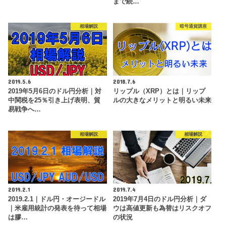
まで続…
相場解説
暗号通貨講座
2019.5.6
2018.7.6
2019年5月6日のドル円分析｜対
リップル（XRP）とは｜リップ
中関税を25％引き上げ表明、貿
ルの大きなメリットと明るい未来
易戦争へ…
相場解説
相場解説
2019.2.1
2019.7.4
2019.2.1｜ドル円・オージードル
2019年7月4日のドル円分析｜ダ
｜米雇用統計の発表を待って相場
ウは高値更新も為替はリスクオフ
は膠…
の状況