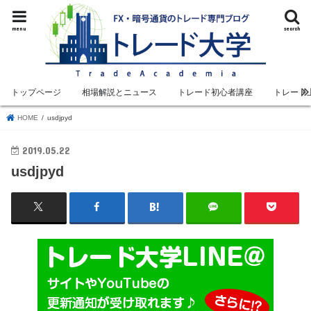
menu
search
トップページ
相場解説とニュース
トレード初心者講座
トレード
HOME
usdjpyd
2019.05.22
usdjpyd