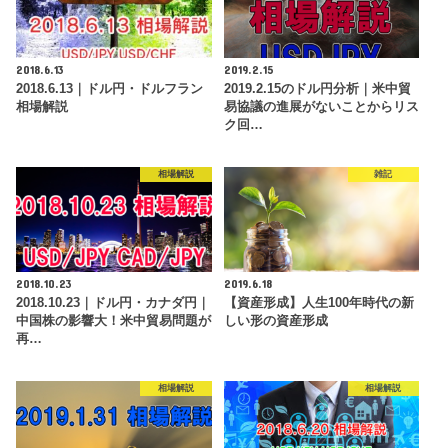
2018.6.13
2019.2.15
2018.6.13｜ドル円・ドルフラン
2019.2.15のドル円分析｜米中貿
相場解説
易協議の進展がないことからリス
ク回…
相場解説
雑記
2018.10.23
2019.6.18
2018.10.23｜ドル円・カナダ円｜
【資産形成】人生100年時代の新
中国株の影響大！米中貿易問題が
しい形の資産形成
再…
相場解説
相場解説