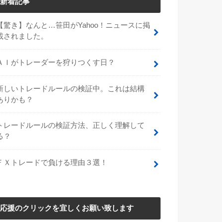
新着記事
【驚き】なんと…笹田がYahoo！ニュースに掲
載されました。
ＡＩがトレーダーを狩りつくす日？
新しいトレードルールの検証中。これは結構
ありかも？
トレードルールの検証方法、正しく理解して
る？
ＦＸトレードで負ける理由３選！
応援のクリックを宜しくお願い致します