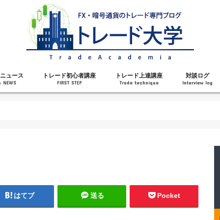
ニュース
トレード初心者講座
トレード上達講座
対談ログ
& NEWS
FIRST STEP
Trade technique
Interview log
解説
トレードで勝てるようになった理由
勝ちトレーダーになるステップ
トレードを始める前の知識
MT4の操作方法
チャート分析力がアップする記事
メンタルがアップする記事
テクニカル指標の解説
対談ログ
はてブ
送る
Pocket