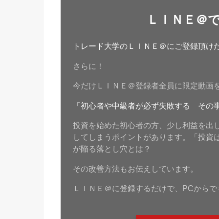
ＬＩＮＥ＠
トレード大学のＬＩＮＥ＠にご登録頂けたら
さらに！
今だけＬＩＮＥ＠登録者全員に限定動画
「初心者や中級者が必ず失敗する その
投資を始めた初心者の方、少し利益を出
してしまうポイントがあります。「投資
が陥る落とし穴とは？
その改善方法もお伝えしています。
ＬＩＮＥ＠に登録するだけで、PCからで