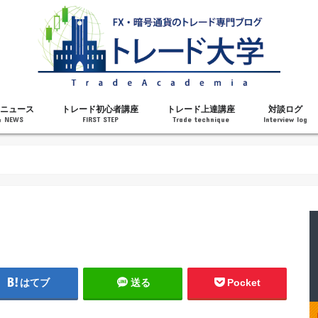
ニュース
トレード初心者講座
トレード上達講座
対談ログ
& NEWS
FIRST STEP
Trade technique
Interview log
解説
トレードで勝てるようになった理由
勝ちトレーダーになるステップ
トレードを始める前の知識
MT4の操作方法
チャート分析力がアップする記事
メンタルがアップする記事
テクニカル指標の解説
対談ログ
はてブ
送る
Pocket