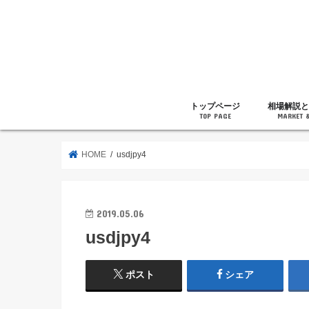
トップページ
相場解説と
TOP PAGE
MARKET 
相場解説
暗号通貨の
ニュース
雑記
HOME
usdjpy4
2019.05.06
usdjpy4
ポスト
シェア