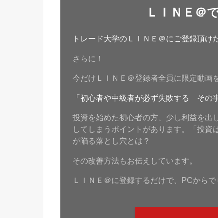
ＬＩＮＥ＠
トレード大学のＬＩＮＥ＠にご登録頂けたら
さらに！
今だけＬＩＮＥ＠登録者全員に限定動画
「初心者や中級者が必ず失敗する その
投資を始めた初心者の方、少し利益を出
してしまうポイントがあります。「投資
が陥る落とし穴とは？
その改善方法もお伝えしています。
ＬＩＮＥ＠に登録するだけで、PCからで