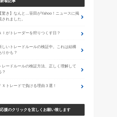
新着記事
【驚き】なんと…笹田がYahoo！ニュースに掲
載されました。
ＡＩがトレーダーを狩りつくす日？
新しいトレードルールの検証中。これは結構
ありかも？
トレードルールの検証方法、正しく理解して
る？
ＦＸトレードで負ける理由３選！
応援のクリックを宜しくお願い致します