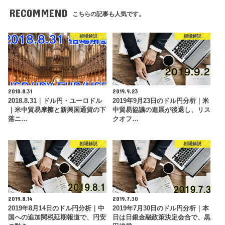
RECOMMEND
こちらの記事も人気です。
相場解説
相場解説
2018.8.31
2019.9.23
2018.8.31｜ドル円・ユーロドル
2019年9月23日のドル円分析｜米
｜米中貿易摩擦と新興国通貨の下
中貿易協議の進展が後退し、リス
落ニ…
クオフ…
相場解説
相場解説
2019.8.14
2019.7.30
2019年8月14日のドル円分析｜中
2019年7月30日のドル円分析｜本
国への追加関税延期報道で、円安
日は日銀金融政策決定会合で、黒