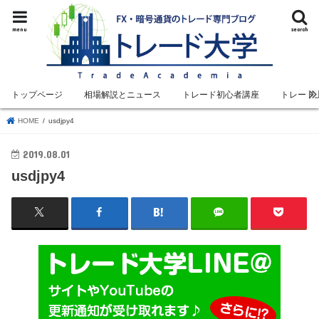
menu
search
トップページ
相場解説とニュース
トレード初心者講座
トレード
HOME
usdjpy4
2019.08.01
usdjpy4