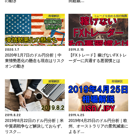
の動き
田総裁…
相場解説
トレードを始める前の知識
2020.1.7
2019.2.15
2020年1月7日のドル円分析｜中
【FXトレード】稼げないFXトレ
東情勢悪化の懸念も現在はリスク
ーダーに共通する悪習慣とは
オンの動き
相場解説
相場解説
2019.8.22
2019.4.25
2019年8月22日のドル円分析｜米
2019年4月25日のドル円分析｜欧
中貿易戦争など解決しておらず、
州、オーストラリアの景気減速に
リスク…
よるド…