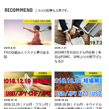
RECOMMEND
こちらの記事も人気です。
トレードを始める前の知識
相場解説
2019.8.13
2019.7.31
FXの仕組みとリスクと夢のある
2019年7月31日のドル円分析｜本
話
日はFOMC、10年ぶりの利下げと
なるか
相場解説
相場解説
2018.12.19
2018.10.26
2018.12.19｜ドル円・フラン円｜
2018.10.26｜ドル円・キウイドル
NYダウや日経平均も下落の様
｜欧州の指標の弱さに反応し下落