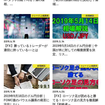
相、…
傾…
トレード上達講座
相場解説
2019.6.19
2019.5.14
【FX】勝っているトレーダーが
2019年5月14日のドル円分析｜中
適切に持っている○○とは
国が米に対しての報復措置を決
定、リス…
相場解説
トレード上達講座
2019.9.18
2019.4.26
2019年9月18日のドル円分析｜
【FX】ローソク足が読めると勝
FOMC後のパウエル議長の発言に
てる！ローソク足の見方を徹底解
注目したい
説【初級者～…