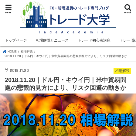
menu
search
トップページ
相場解説とニュース
トレード初心者講座
トレード
HOME
相場解説
2018.11.20｜ドル円・キウイ円｜米中貿易問題の悲観的見方により、リスク回避の動きか
2018.11.20
相場解説
2018.11.20｜ドル円・キウイ円｜米中貿易問
題の悲観的見方により、リスク回避の動きか