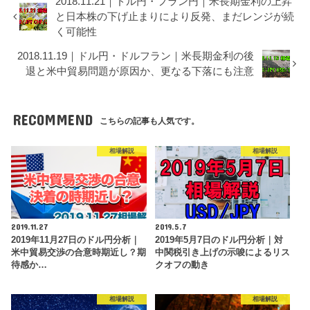
2018.11.21｜ドル円・フラン円｜米長期金利の上昇
と日本株の下げ止まりにより反発、まだレンジが続
く可能性
2018.11.19｜ドル円・ドルフラン｜米長期金利の後
退と米中貿易問題が原因か、更なる下落にも注意
RECOMMEND
こちらの記事も人気です。
相場解説
相場解説
2019.11.27
2019.5.7
2019年11月27日のドル円分析｜
2019年5月7日のドル円分析｜対
米中貿易交渉の合意時期近し？期
中関税引き上げの示唆によるリス
待感か…
クオフの動き
相場解説
相場解説