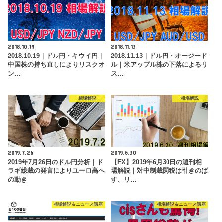
2018.10.19
2018.11.13
2018.10.19｜ドル円・キウイ円｜
2018.11.13｜ドル円・オージード
中国株の持ち直しによりリスクオ
ル｜米アップル株の下落によるリ
ン…
ス…
相場解説
相場解説
2019.7.26
2019.6.30
2019年7月26日のドル円分析｜ド
【FX】2019年6月30日の週刊相
ラギ総裁の発言によりユーロ高へ
場解説｜対中制裁関税は引きのば
の動き
す、リ…
相場解説＆ニュース講座
相場解説＆ニュース講座