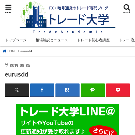
menu
search
トップページ
相場解説とニュース
トレード初心者講座
トレード
HOME
eurusdd
2019.08.25
eurusdd