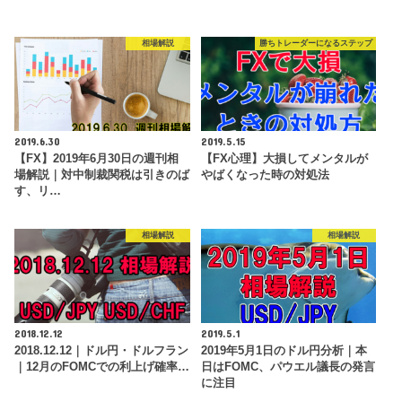
相場解説
勝ちトレーダーになるステップ
2019.6.30
2019.5.15
【FX】2019年6月30日の週刊相
【FX心理】大損してメンタルが
場解説｜対中制裁関税は引きのば
やばくなった時の対処法
す、リ…
相場解説
相場解説
2018.12.12
2019.5.1
2018.12.12｜ドル円・ドルフラン
2019年5月1日のドル円分析｜本
｜12月のFOMCでの利上げ確率…
日はFOMC、パウエル議長の発言
に注目