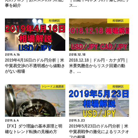
事を紹介
ス…
相場解説
相場解説
2019.4.16
2018.12.18
2019年4月16日のドル円分析｜米
2018.12.18｜ドル円・カナダ円｜
中貿易交渉の不透明感から値動き
米景気懸念からリスク回避の動
がない相場
き、…
トレード上達講座
相場解説
2019.6.4
2019.5.23
【FX】ダウ理論の基本原理と明
2019年5月23日のドル円分析｜米
確なトレンド転換の見極め方
中貿易戦争の激化によるリスクオ
フの相場