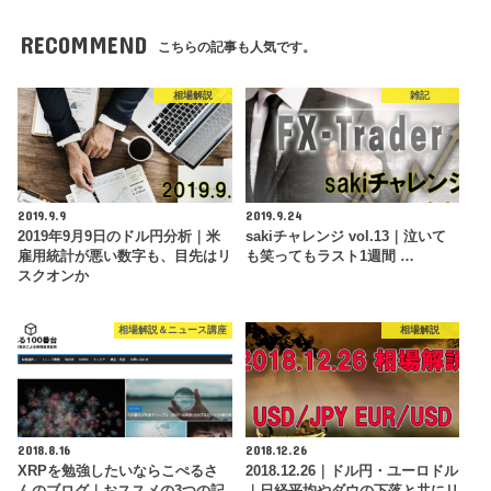
RECOMMEND
こちらの記事も人気です。
相場解説
雑記
2019.9.9
2019.9.24
2019年9月9日のドル円分析｜米
sakiチャレンジ vol.13｜泣いて
雇用統計が悪い数字も、目先はリ
も笑ってもラスト1週間 …
スクオンか
相場解説＆ニュース講座
相場解説
2018.8.16
2018.12.26
XRPを勉強したいならこぺるさ
2018.12.26｜ドル円・ユーロドル
んのブログ｜おススメの3つの記
｜日経平均やダウの下落と共にリ