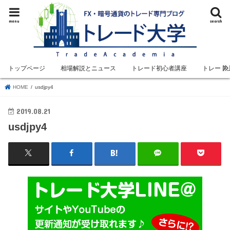
menu
search
トップページ
相場解説とニュース
トレード初心者講座
トレード
HOME
usdjpy4
2019.08.21
usdjpy4