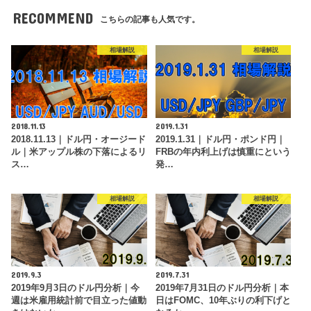
RECOMMEND
こちらの記事も人気です。
相場解説
相場解説
2018.11.13
2019.1.31
2018.11.13｜ドル円・オージード
2019.1.31｜ドル円・ポンド円｜
ル｜米アップル株の下落によるリ
FRBの年内利上げは慎重にという
ス…
発…
相場解説
相場解説
2019.9.3
2019.7.31
2019年9月3日のドル円分析｜今
2019年7月31日のドル円分析｜本
週は米雇用統計前で目立った値動
日はFOMC、10年ぶりの利下げと