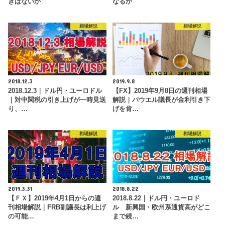
きはないか
なるか
相場解説
相場解説
2018.12.3
2019.9.8
2018.12.3｜ドル円・ユーロドル
【FX】2019年9月8日の週刊相場
｜対中関税の引き上げが一時見送
解説｜パウエル議長が金利引き下
り、…
げを肯…
相場解説
相場解説
2019.3.31
2018.8.22
【ＦＸ】2019年4月1日からの週
2018.8.22｜ドル円・ユーロド
刊相場解説｜FRB副議長は利上げ
ル 新興国・欧州系通貨高がどこ
の可能…
まで続…