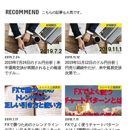
RECOMMEND
こちらの記事も人気です。
相場解説
相場解説
2019.7.24
2019.11.12
2019年7月24日のドル円分析｜米
2019年11月12日のドル円分析｜
中通商交渉が再開されるとの報道
円売り継続中だが、米中貿易交渉
でドル…
次第で…
トレード上達講座
トレード上達講座
2019.1.17
2018.7.11
FXで勝つためのトレンドライン
FXでよく使うチャートパターン
の正しい引き方と使い方｜きっち
とは｜2種類のパターンとトレー