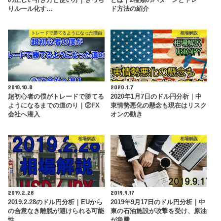
りルール化す…
ド方法の紹介
トレードで勝てるようになった理由
相場解説
2018.10.8
2020.1.7
超初心者の僕がトレードで勝てる
2020年1月7日のドル円分析｜中
ようになるまでの道のり｜②FX
東情勢悪化の懸念も現在はリスク
会社へ潜入
オンの動き
相場解説
相場解説
2019.2.28
2019.9.17
2019.2.28のドル円分析｜EUから
2019年9月17日のドル円分析｜中
の合意なき離脱が避けられる可能
東の石油施設が攻撃を受け、原油
性…
が急騰