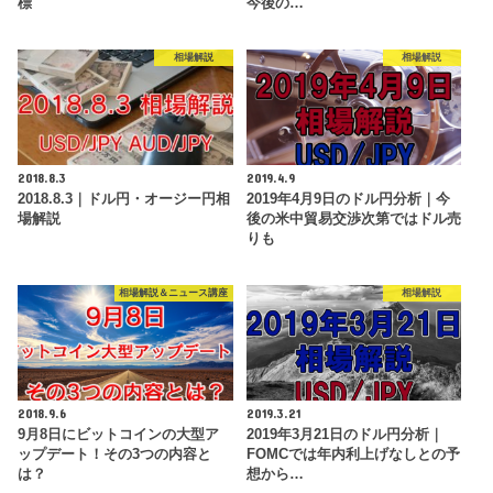
標
今後の…
相場解説
相場解説
2018.8.3
2019.4.9
2018.8.3｜ドル円・オージー円相
2019年4月9日のドル円分析｜今
場解説
後の米中貿易交渉次第ではドル売
りも
相場解説＆ニュース講座
相場解説
2018.9.6
2019.3.21
9月8日にビットコインの大型ア
2019年3月21日のドル円分析｜
ップデート！その3つの内容と
FOMCでは年内利上げなしとの予
は？
想から…