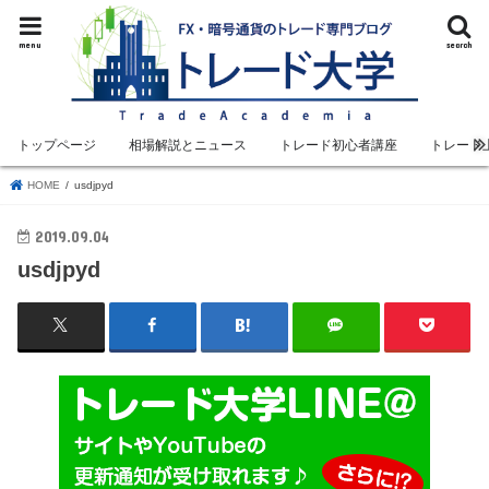
menu
search
トップページ
相場解説とニュース
トレード初心者講座
トレード
HOME
usdjpyd
2019.09.04
usdjpyd