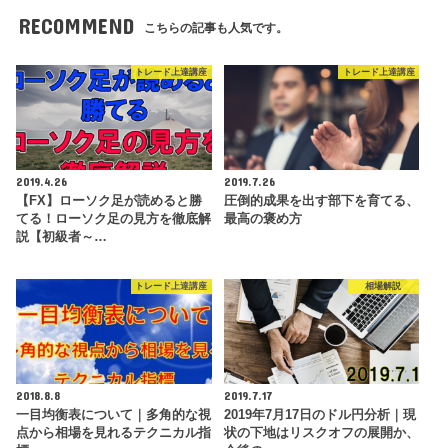
RECOMMEND
こちらの記事も人気です。
トレード上達講座
トレード上達講座
2019.4.26
2019.7.26
【FX】ローソク足が読めると勝
圧倒的成果を出す部下を育てる、
てる！ローソク足の見方を徹底解
最高の褒め方
説【初級者～…
トレード上達講座
相場解説
2018.8.8
2019.7.17
一目均衡表について｜多角的な視
2019年7月17日のドル円分析｜現
点から相場を見れるテクニカル指
状の下地はリスクオフの展開か、