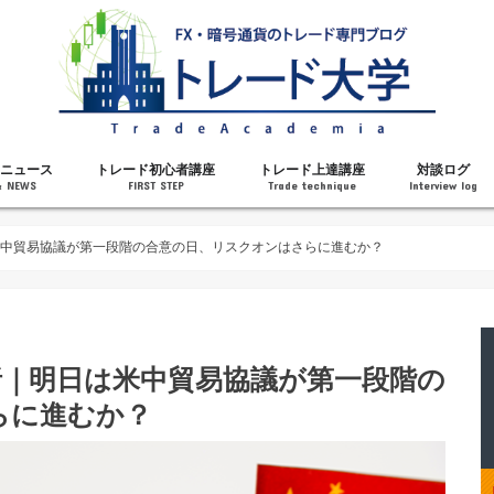
ニュース
トレード初心者講座
トレード上達講座
対談ログ
& NEWS
FIRST STEP
Trade technique
Interview log
解説
トレードで勝てるようになった理由
勝ちトレーダーになるステップ
トレードを始める前の知識
MT4の操作方法
チャート分析力がアップする記事
メンタルがアップする記事
テクニカル指標の解説
対談ログ
は米中貿易協議が第一段階の合意の日、リスクオンはさらに進むか？
分析｜明日は米中貿易協議が第一段階の
らに進むか？