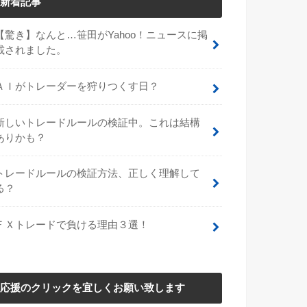
新着記事
【驚き】なんと…笹田がYahoo！ニュースに掲
載されました。
ＡＩがトレーダーを狩りつくす日？
新しいトレードルールの検証中。これは結構
ありかも？
トレードルールの検証方法、正しく理解して
る？
ＦＸトレードで負ける理由３選！
応援のクリックを宜しくお願い致します