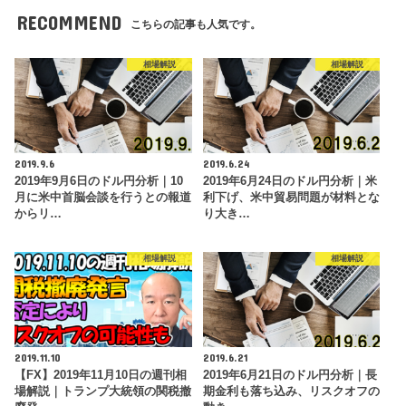
RECOMMEND
こちらの記事も人気です。
相場解説
相場解説
2019.9.6
2019.6.24
2019年9月6日のドル円分析｜10
2019年6月24日のドル円分析｜米
月に米中首脳会談を行うとの報道
利下げ、米中貿易問題が材料とな
からリ…
り大き…
相場解説
相場解説
2019.11.10
2019.6.21
【FX】2019年11月10日の週刊相
2019年6月21日のドル円分析｜長
場解説｜トランプ大統領の関税撤
期金利も落ち込み、リスクオフの