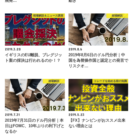
廃発…
動き
相場解説＆ニュース講座
相場解説
2019.3.20
2019.8.6
イギリスのEU離脱、ブレグジッ
2019年8月6日のドル円分析｜中
ト案の採決は行われるのか！？
国を為替操作国と認定との発言で
リスクオ…
相場解説
トレードを始める前の知識
2019.7.31
2019.5.23
2019年7月31日のドル円分析｜本
【FX】ナンピンがおススメ出来
日はFOMC、10年ぶりの利下げと
ない理由とは
なるか