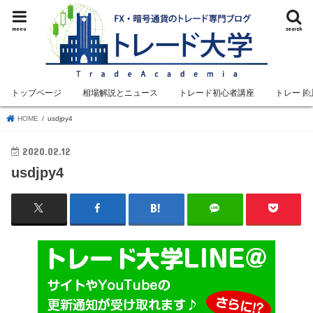
menu
search
トップページ
相場解説とニュース
トレード初心者講座
トレード
HOME
usdjpy4
2020.02.12
usdjpy4