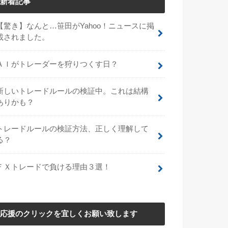
新着記事
【驚き】なんと…笹田がYahoo！ニュースに掲
載されました。
ＡＩがトレーダーを狩りつくす日？
新しいトレードルールの検証中。これは結構
ありかも？
トレードルールの検証方法、正しく理解して
る？
ＦＸトレードで負ける理由３選！
応援のクリックを宜しくお願い致します