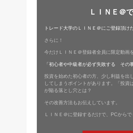
ＬＩＮＥ＠
トレード大学のＬＩＮＥ＠にご登録頂けたら
さらに！
今だけＬＩＮＥ＠登録者全員に限定動画
「初心者や中級者が必ず失敗する その
投資を始めた初心者の方、少し利益を出
してしまうポイントがあります。「投資
が陥る落とし穴とは？
その改善方法もお伝えしています。
ＬＩＮＥ＠に登録するだけで、PCからで