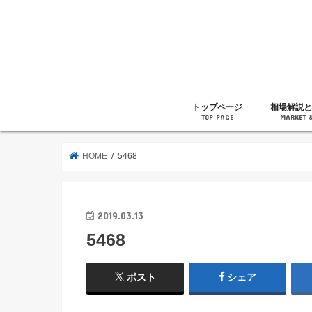
トップページ
相場解説と
TOP PAGE
MARKET 
相場解説
暗号通貨の
ニュース
雑記
HOME
5468
2019.03.13
5468
ポスト
シェア