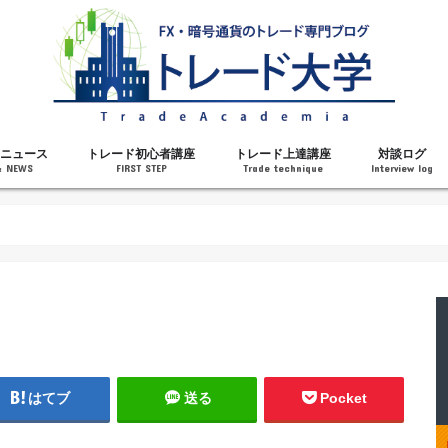
ニュース
トレード初心者講座
トレード上達講座
対談ログ
& NEWS
FIRST STEP
Trade technique
Interview log
解説
トレードで勝てるようになった理由
勝ちトレーダーになるステップ
トレードを始める前の知識
MT4の操作方法
チャート分析力がアップする記事
メンタルがアップする記事
テクニカル指標の解説
対談ログ
はてブ
送る
Pocket