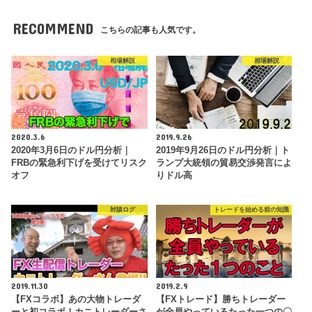
RECOMMEND
こちらの記事も人気です。
相場解説
相場解説
2020.3.6
2019.9.26
2020年3月6日のドル円分析｜
2019年9月26日のドル円分析｜ト
FRBの緊急利下げを受けてリスク
ランプ大統領の貿易交渉発言によ
オフ
りドル高
対談ログ
トレードを始める前の知識
2019.11.30
2019.2.9
【FXコラボ】あの大物トレーダ
【FXトレード】勝ちトレーダー
ーと初コラボ！カニトレーダーさ
が全員やっているたった一つの〇