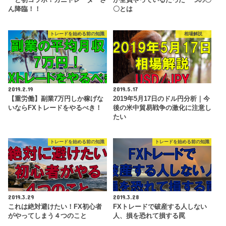
ん降臨！！
〇とは
トレードを始める前の知識
相場解説
2019.2.19
2019.5.17
【重労働】副業7万円しか稼げな
2019年5月17日のドル円分析｜今
いならFXトレードをやるべき！
後の米中貿易戦争の激化に注意し
たい
トレードを始める前の知識
トレードを始める前の知識
2019.3.29
2019.3.28
これは絶対避けたい！FX初心者
FXトレードで破産する人しない
がやってしまう４つのこと
人、損を恐れて損する罠