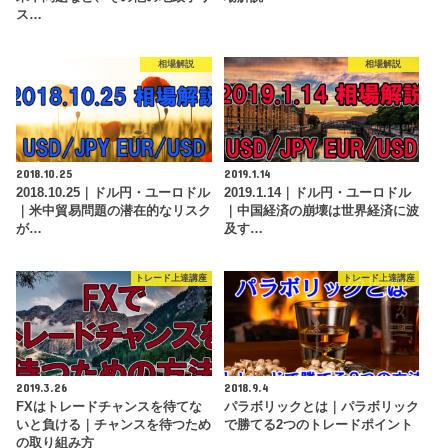
ス…
相場解説
相場解説
2018.10.25
2019.1.14
2018.10.25｜ドル円・ユーロドル
2019.1.14｜ドル円・ユーロドル
｜米中貿易問題の潜在的なリスク
｜中国経済の崩壊は世界経済に波
が…
及す…
トレード上達講座
トレード上達講座
2019.3.26
2018.9.4
FXはトレードチャンスを待てな
パラボリックとは｜パラボリック
いと負ける｜チャンスを待つため
で勝てる2つのトレードポイント
の取り組み方