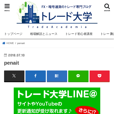
menu
search
トップページ
相場解説とニュース
トレード初心者講座
トレード
HOME
penait
2018.07.10
penait