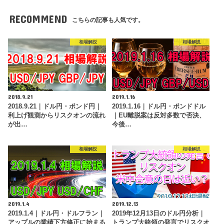
RECOMMEND
こちらの記事も人気です。
相場解説
相場解説
2018.9.21
2019.1.16
2018.9.21｜ドル円・ポンド円｜
2019.1.16｜ドル円・ポンドドル
利上げ観測からリスクオンの流れ
｜EU離脱案は反対多数で否決、
が出…
今後…
相場解説
相場解説
2019.1.4
2019.12.13
2019.1.4｜ドル円・ドルフラン｜
2019年12月13日のドル円分析｜
アップルの業績下方修正に始まる
トランプ大統領の発言でリスクオ