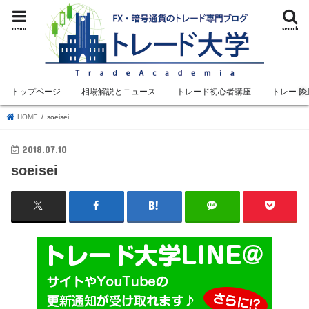
menu
search
トップページ
相場解説とニュース
トレード初心者講座
トレード
HOME
soeisei
2018.07.10
soeisei