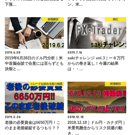
下落…
ン、米…
相場解説
雑記
2019.6.28
2019.7.16
2019年6月28日のドル円分析｜米
sakiチャレンジ vol.3｜ー８万円
中首脳会談で合意には至らずとも
からの巻き返し！今週の結果
決裂と…
は・・…
トレードを始める前の知識
相場解説
2019.2.26
2018.12.18
老後の必要資金は6650万円！こ
2018.12.18｜ドル円・カナダ円｜
のまま老後破綻するつもり？？
米景気懸念からリスク回避の動
き、…