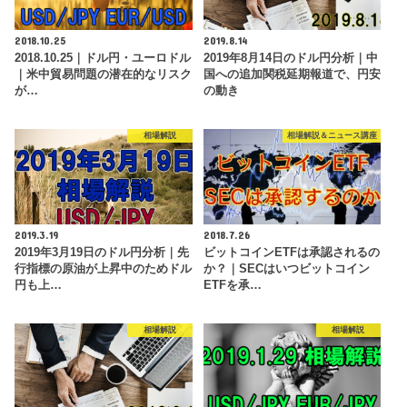
2018.10.25
2019.8.14
2018.10.25｜ドル円・ユーロドル
2019年8月14日のドル円分析｜中
｜米中貿易問題の潜在的なリスク
国への追加関税延期報道で、円安
が…
の動き
相場解説
相場解説＆ニュース講座
2019.3.19
2018.7.26
2019年3月19日のドル円分析｜先
ビットコインETFは承認されるの
行指標の原油が上昇中のためドル
か？｜SECはいつビットコイン
円も上…
ETFを承…
相場解説
相場解説