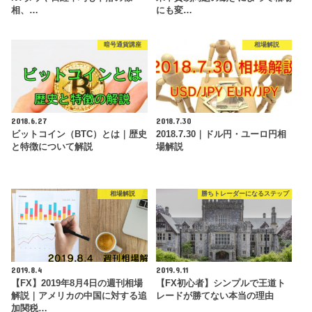
相、…
にも変…
暗号通貨講座
相場解説
2018.6.27
2018.7.30
ビットコイン（BTC）とは｜歴史
2018.7.30｜ドル円・ユーロ円相
と特徴について解説
場解説
相場解説
勝ちトレーダーになるステップ
2019.8.4
2019.9.11
【FX】2019年8月4日の週刊相場
【FX初心者】シンプルで王道ト
解説｜アメリカの中国に対する追
レードが勝てない本当の理由
加関税…