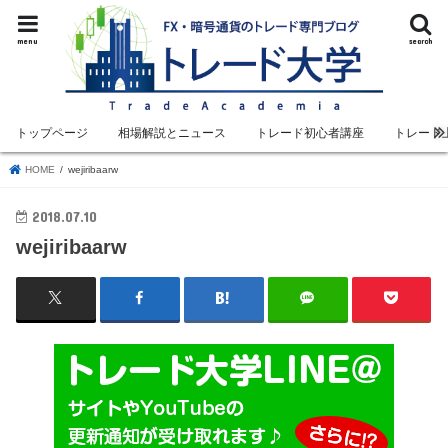
menu
search
トップページ
相場解説とニュース
トレード初心者講座
トレード
HOME
wejiribaarw
2018.07.10
wejiribaarw