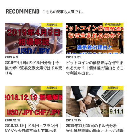
RECOMMEND
こちらの記事も人気です。
相場解説
暗号通貨講座
2019.4.9
2018.9.21
2019年4月9日のドル円分析｜今
ビットコインの価格差はなぜ生ま
後の米中貿易交渉次第ではドル売
れるのか？｜価格差の理由とそこ
りも
で利益を出せ…
相場解説
相場解説
2018.12.19
2019.11.15
2018.12.19｜ドル円・フラン円｜
2019年11月15日のドル円分析｜
NYダウや日経平均も下落の様
米中貿易問題の動きによって相場