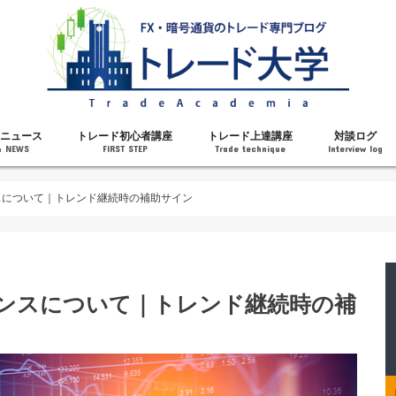
ニュース
トレード初心者講座
トレード上達講座
対談ログ
& NEWS
FIRST STEP
Trade technique
Interview log
解説
トレードで勝てるようになった理由
勝ちトレーダーになるステップ
トレードを始める前の知識
MT4の操作方法
チャート分析力がアップする記事
メンタルがアップする記事
テクニカル指標の解説
対談ログ
スについて｜トレンド継続時の補助サイン
ェンスについて｜トレンド継続時の補