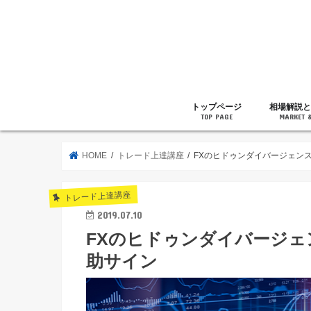
トップページ
相場解説と
TOP PAGE
MARKET 
相場解説
暗号通貨の
ニュース
雑記
HOME
トレード上達講座
FXのヒドゥンダイバージェン
トレード上達講座
2019.07.10
FXのヒドゥンダイバージ
助サイン