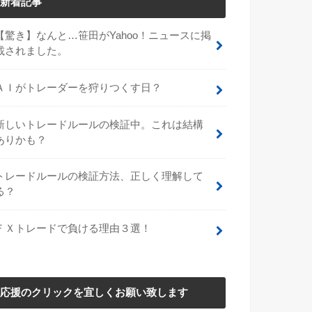
新着記事
【驚き】なんと…笹田がYahoo！ニュースに掲
載されました。
ＡＩがトレーダーを狩りつくす日？
新しいトレードルールの検証中。これは結構
ありかも？
トレードルールの検証方法、正しく理解して
る？
ＦＸトレードで負ける理由３選！
応援のクリックを宜しくお願い致します