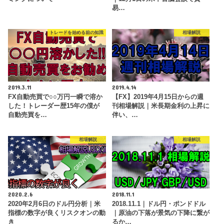
易…
トレードを始める前の知識
相場解説
2019.3.11
2019.4.14
FX自動売買で○○万円一瞬で溶か
【FX】2019年4月15日からの週
した！トレーダー歴15年の僕が
刊相場解説｜米長期金利の上昇に
自動売買を…
伴い、…
相場解説
相場解説
2020.2.6
2018.11.1
2020年2月6日のドル円分析｜米
2018.11.1｜ドル円・ポンドドル
指標の数字が良くリスクオンの動
｜原油の下落が景気の下降に繋が
き
るか…