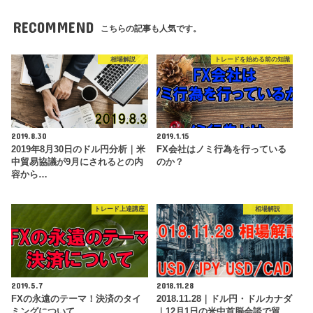
RECOMMEND
こちらの記事も人気です。
相場解説
トレードを始める前の知識
2019.8.30
2019.1.15
2019年8月30日のドル円分析｜米
FX会社はノミ行為を行っている
中貿易協議が9月にされるとの内
のか？
容から…
トレード上達講座
相場解説
2019.5.7
2018.11.28
FXの永遠のテーマ！決済のタイ
2018.11.28｜ドル円・ドルカナダ
ミングについて
｜12月1日の米中首脳会談で貿