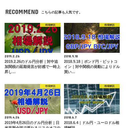
RECOMMEND
こちらの記事も人気です。
相場解説
相場解説
2019.2.26
2018.9.18
2019.2.26のドル円分析｜対中追
2018.9.18｜ポンド円・ビットコ
加関税の延期発言が好感で一時上
イン｜対中関税の発動によりドル
昇し…
買い…
相場解説
相場解説
2019.4.26
2018.6.7
2019年4月26日のドル円分析｜日
2018.6.4｜ドル円・ユーロドル相
米首脳会談で更なるリスクオフの
場解説