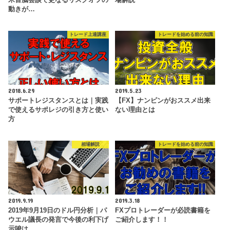
動きが…
トレード上達講座
トレードを始める前の知識
2018.6.29
2019.5.23
サポートレジスタンスとは｜実践
【FX】ナンピンがおススメ出来
で使えるサポレジの引き方と使い
ない理由とは
方
相場解説
トレードを始める前の知識
2019.9.19
2019.3.18
2019年9月19日のドル円分析｜パ
FXプロトレーダーが必読書籍を
ウエル議長の発言で今後の利下げ
ご紹介します！！
示唆は…